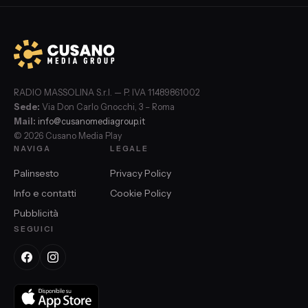
RADIO MASSOLINA S.r.l. — P. IVA 11489861002
Sede:
Via Don Carlo Gnocchi, 3 – Roma
Mail:
info@cusanomediagroup.it
© 2026 Cusano Media Play
NAVIGA
LEGALE
Palinsesto
Privacy Policy
Info e contatti
Cookie Policy
Pubblicità
SEGUICI