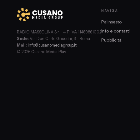
NAVIGA
Palinsesto
Info e contatti
RADIO MASSOLINA S.r.l. — P. IVA 11489861002
Sede:
Via Don Carlo Gnocchi, 3 – Roma
Pubblicità
Mail:
info@cusanomediagroup.it
© 2026 Cusano Media Play