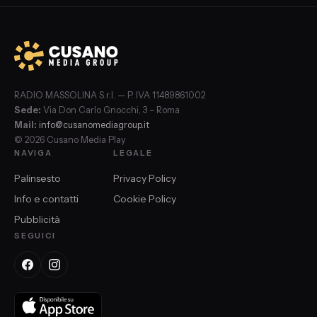
RADIO MASSOLINA S.r.l. — P. IVA 11489861002
Sede:
Via Don Carlo Gnocchi, 3 – Roma
Mail:
info@cusanomediagroup.it
© 2026 Cusano Media Play
NAVIGA
LEGALE
Palinsesto
Privacy Policy
Info e contatti
Cookie Policy
Pubblicità
SEGUICI