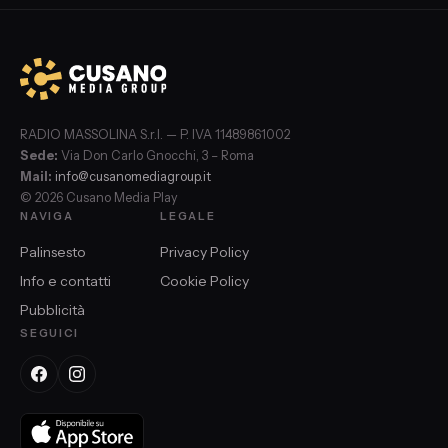
RADIO MASSOLINA S.r.l. — P. IVA 11489861002
Sede:
Via Don Carlo Gnocchi, 3 – Roma
Mail:
info@cusanomediagroup.it
© 2026 Cusano Media Play
NAVIGA
LEGALE
Palinsesto
Privacy Policy
Info e contatti
Cookie Policy
Pubblicità
SEGUICI