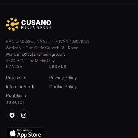
RADIO MASSOLINA S.r.l. — P. IVA 11489861002
Sede:
Via Don Carlo Gnocchi, 3 – Roma
Mail:
info@cusanomediagroup.it
© 2026 Cusano Media Play
NAVIGA
LEGALE
Palinsesto
Privacy Policy
Info e contatti
Cookie Policy
Pubblicità
SEGUICI