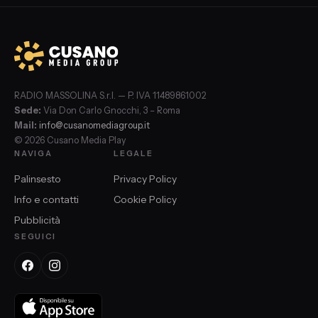
RADIO MASSOLINA S.r.l. — P. IVA 11489861002
Sede:
Via Don Carlo Gnocchi, 3 – Roma
Mail:
info@cusanomediagroup.it
© 2026 Cusano Media Play
NAVIGA
LEGALE
Palinsesto
Privacy Policy
Info e contatti
Cookie Policy
Pubblicità
SEGUICI