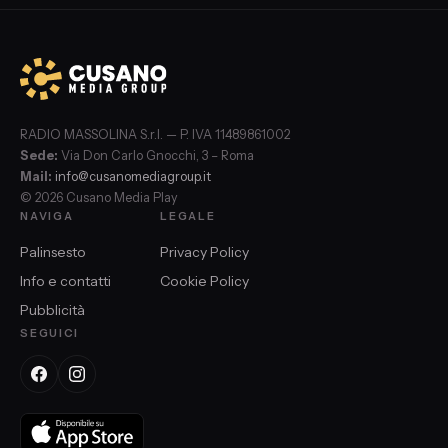
RADIO MASSOLINA S.r.l. — P. IVA 11489861002
Sede:
Via Don Carlo Gnocchi, 3 – Roma
Mail:
info@cusanomediagroup.it
© 2026 Cusano Media Play
NAVIGA
LEGALE
Palinsesto
Privacy Policy
Info e contatti
Cookie Policy
Pubblicità
SEGUICI