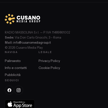
RADIO MASSOLINA S.r.l. — P. IVA 11489861002
Sede:
Via Don Carlo Gnocchi, 3 – Roma
Mail:
info@cusanomediagroup.it
© 2026 Cusano Media Play
NAVIGA
LEGALE
Palinsesto
Privacy Policy
Info e contatti
Cookie Policy
Pubblicità
SEGUICI