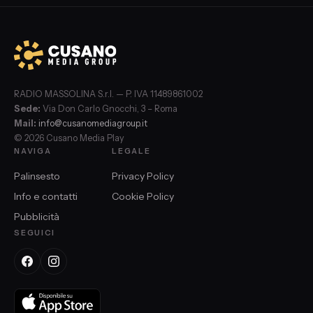
RADIO MASSOLINA S.r.l. — P. IVA 11489861002
Sede:
Via Don Carlo Gnocchi, 3 – Roma
Mail:
info@cusanomediagroup.it
© 2026 Cusano Media Play
NAVIGA
LEGALE
Palinsesto
Privacy Policy
Info e contatti
Cookie Policy
Pubblicità
SEGUICI