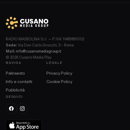
RADIO MASSOLINA S.r.l. — P. IVA 11489861002
Sede:
Via Don Carlo Gnocchi, 3 – Roma
Mail:
info@cusanomediagroup.it
© 2026 Cusano Media Play
NAVIGA
LEGALE
Palinsesto
Privacy Policy
Info e contatti
Cookie Policy
Pubblicità
SEGUICI