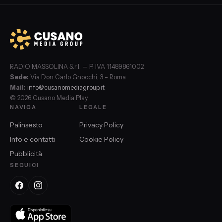
RADIO MASSOLINA S.r.l. — P. IVA 11489861002
Sede:
Via Don Carlo Gnocchi, 3 – Roma
Mail:
info@cusanomediagroup.it
© 2026 Cusano Media Play
NAVIGA
LEGALE
Palinsesto
Privacy Policy
Info e contatti
Cookie Policy
Pubblicità
SEGUICI