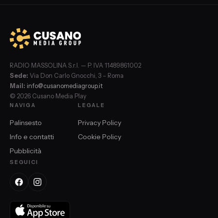
RADIO MASSOLINA S.r.l. — P. IVA 11489861002
Sede:
Via Don Carlo Gnocchi, 3 – Roma
Mail:
info@cusanomediagroup.it
© 2026 Cusano Media Play
NAVIGA
LEGALE
Palinsesto
Privacy Policy
Info e contatti
Cookie Policy
Pubblicità
SEGUICI