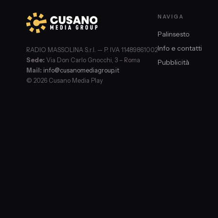
NAVIGA
Palinsesto
Info e contatti
RADIO MASSOLINA S.r.l. — P. IVA 11489861002
Sede:
Via Don Carlo Gnocchi, 3 – Roma
Pubblicità
Mail:
info@cusanomediagroup.it
© 2026 Cusano Media Play