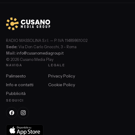
RADIO MASSOLINA S.r.l. — P. IVA 11489861002
Sede:
Via Don Carlo Gnocchi, 3 – Roma
Mail:
info@cusanomediagroup.it
© 2026 Cusano Media Play
NAVIGA
LEGALE
Palinsesto
Privacy Policy
Info e contatti
Cookie Policy
Pubblicità
SEGUICI