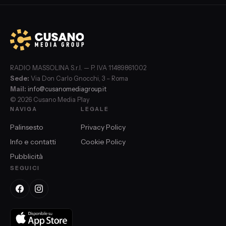
RADIO MASSOLINA S.r.l. — P. IVA 11489861002
Sede:
Via Don Carlo Gnocchi, 3 – Roma
Mail:
info@cusanomediagroup.it
© 2026 Cusano Media Play
NAVIGA
LEGALE
Palinsesto
Privacy Policy
Info e contatti
Cookie Policy
Pubblicità
SEGUICI