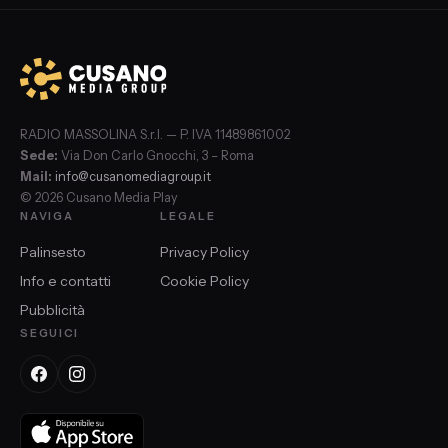
RADIO MASSOLINA S.r.l. — P. IVA 11489861002
Sede:
Via Don Carlo Gnocchi, 3 – Roma
Mail:
info@cusanomediagroup.it
© 2026 Cusano Media Play
NAVIGA
LEGALE
Palinsesto
Privacy Policy
Info e contatti
Cookie Policy
Pubblicità
SEGUICI