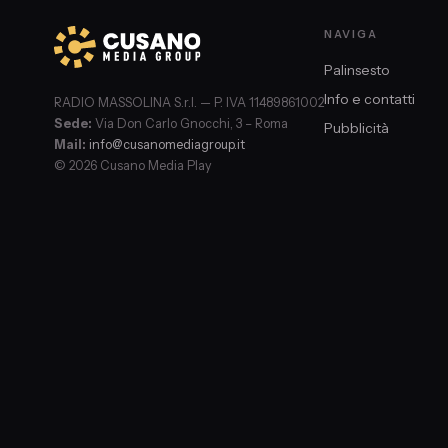
NAVIGA
Palinsesto
Info e contatti
RADIO MASSOLINA S.r.l. — P. IVA 11489861002
Sede:
Via Don Carlo Gnocchi, 3 – Roma
Pubblicità
Mail:
info@cusanomediagroup.it
© 2026 Cusano Media Play