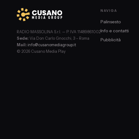
NAVIGA
Palinsesto
Info e contatti
RADIO MASSOLINA S.r.l. — P. IVA 11489861002
Sede:
Via Don Carlo Gnocchi, 3 – Roma
Pubblicità
Mail:
info@cusanomediagroup.it
© 2026 Cusano Media Play