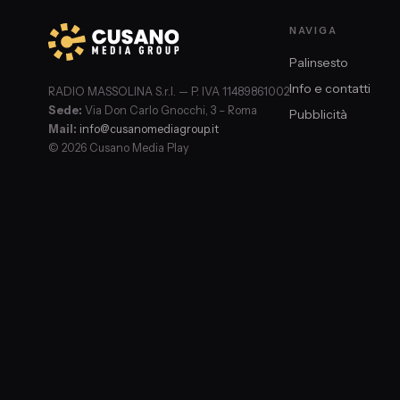
NAVIGA
Palinsesto
Info e contatti
RADIO MASSOLINA S.r.l. — P. IVA 11489861002
Sede:
Via Don Carlo Gnocchi, 3 – Roma
Pubblicità
Mail:
info@cusanomediagroup.it
© 2026 Cusano Media Play