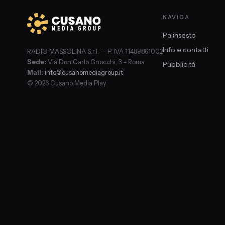
NAVIGA
Palinsesto
Info e contatti
RADIO MASSOLINA S.r.l. — P. IVA 11489861002
Sede:
Via Don Carlo Gnocchi, 3 – Roma
Pubblicità
Mail:
info@cusanomediagroup.it
© 2026 Cusano Media Play