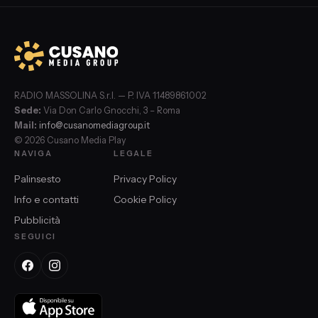
RADIO MASSOLINA S.r.l. — P. IVA 11489861002
Sede:
Via Don Carlo Gnocchi, 3 – Roma
Mail:
info@cusanomediagroup.it
© 2026 Cusano Media Play
NAVIGA
LEGALE
Palinsesto
Privacy Policy
Info e contatti
Cookie Policy
Pubblicità
SEGUICI