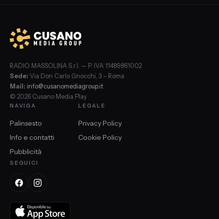
RADIO MASSOLINA S.r.l. — P. IVA 11489861002
Sede:
Via Don Carlo Gnocchi, 3 – Roma
Mail:
info@cusanomediagroup.it
© 2026 Cusano Media Play
NAVIGA
LEGALE
Palinsesto
Privacy Policy
Info e contatti
Cookie Policy
Pubblicità
SEGUICI