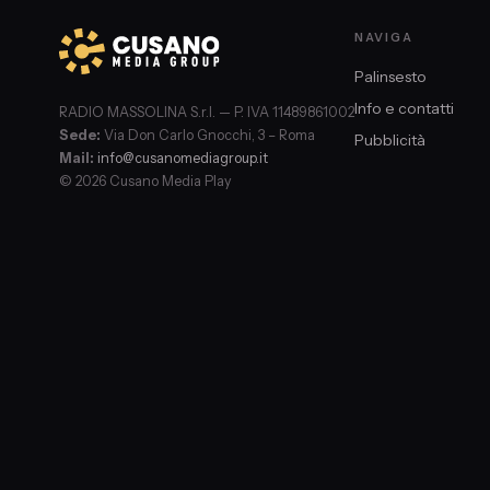
NAVIGA
Palinsesto
Info e contatti
RADIO MASSOLINA S.r.l. — P. IVA 11489861002
Sede:
Via Don Carlo Gnocchi, 3 – Roma
Pubblicità
Mail:
info@cusanomediagroup.it
© 2026 Cusano Media Play