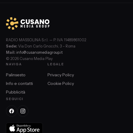
RADIO MASSOLINA S.r.l. — P. IVA 11489861002
Sede:
Via Don Carlo Gnocchi, 3 – Roma
Mail:
info@cusanomediagroup.it
© 2026 Cusano Media Play
NAVIGA
LEGALE
Palinsesto
Privacy Policy
Info e contatti
Cookie Policy
Pubblicità
SEGUICI