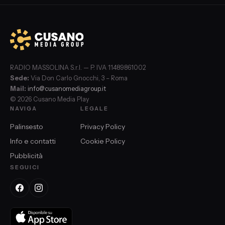
RADIO MASSOLINA S.r.l. — P. IVA 11489861002
Sede:
Via Don Carlo Gnocchi, 3 – Roma
Mail:
info@cusanomediagroup.it
© 2026 Cusano Media Play
NAVIGA
LEGALE
Palinsesto
Privacy Policy
Info e contatti
Cookie Policy
Pubblicità
SEGUICI