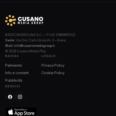
RADIO MASSOLINA S.r.l. — P. IVA 11489861002
Sede:
Via Don Carlo Gnocchi, 3 – Roma
Mail:
info@cusanomediagroup.it
© 2026 Cusano Media Play
NAVIGA
LEGALE
Palinsesto
Privacy Policy
Info e contatti
Cookie Policy
Pubblicità
SEGUICI