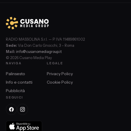
RADIO MASSOLINA S.r.l. — P. IVA 11489861002
Sede:
Via Don Carlo Gnocchi, 3 – Roma
Mail:
info@cusanomediagroup.it
© 2026 Cusano Media Play
NAVIGA
LEGALE
Palinsesto
Privacy Policy
Info e contatti
Cookie Policy
Pubblicità
SEGUICI