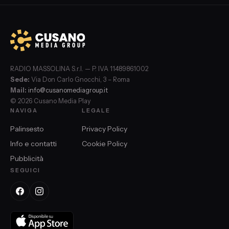
RADIO MASSOLINA S.r.l. — P. IVA 11489861002
Sede:
Via Don Carlo Gnocchi, 3 – Roma
Mail:
info@cusanomediagroup.it
© 2026 Cusano Media Play
NAVIGA
LEGALE
Palinsesto
Privacy Policy
Info e contatti
Cookie Policy
Pubblicità
SEGUICI