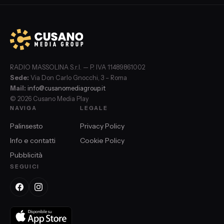
RADIO MASSOLINA S.r.l. — P. IVA 11489861002
Sede:
Via Don Carlo Gnocchi, 3 – Roma
Mail:
info@cusanomediagroup.it
© 2026 Cusano Media Play
NAVIGA
LEGALE
Palinsesto
Privacy Policy
Info e contatti
Cookie Policy
Pubblicità
SEGUICI