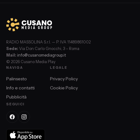
RADIO MASSOLINA S.r.l. — P. IVA 11489861002
Sede:
Via Don Carlo Gnocchi, 3 – Roma
Mail:
info@cusanomediagroup.it
© 2026 Cusano Media Play
NAVIGA
LEGALE
Palinsesto
Privacy Policy
Info e contatti
Cookie Policy
Pubblicità
SEGUICI