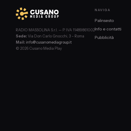
NAVIGA
Palinsesto
Info e contatti
RADIO MASSOLINA S.r.l. — P. IVA 11489861002
Sede:
Via Don Carlo Gnocchi, 3 – Roma
Pubblicità
Mail:
info@cusanomediagroup.it
© 2026 Cusano Media Play