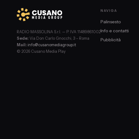
NAVIGA
Palinsesto
Info e contatti
RADIO MASSOLINA S.r.l. — P. IVA 11489861002
Sede:
Via Don Carlo Gnocchi, 3 – Roma
Pubblicità
Mail:
info@cusanomediagroup.it
© 2026 Cusano Media Play