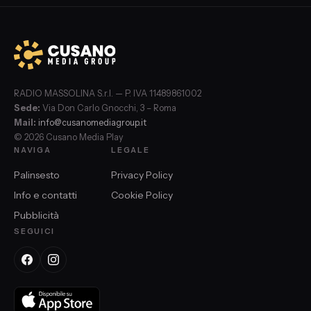
RADIO MASSOLINA S.r.l. — P. IVA 11489861002
Sede:
Via Don Carlo Gnocchi, 3 – Roma
Mail:
info@cusanomediagroup.it
© 2026 Cusano Media Play
NAVIGA
LEGALE
Palinsesto
Privacy Policy
Info e contatti
Cookie Policy
Pubblicità
SEGUICI