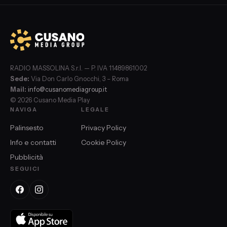
RADIO MASSOLINA S.r.l. — P. IVA 11489861002
Sede:
Via Don Carlo Gnocchi, 3 – Roma
Mail:
info@cusanomediagroup.it
© 2026 Cusano Media Play
NAVIGA
LEGALE
Palinsesto
Privacy Policy
Info e contatti
Cookie Policy
Pubblicità
SEGUICI