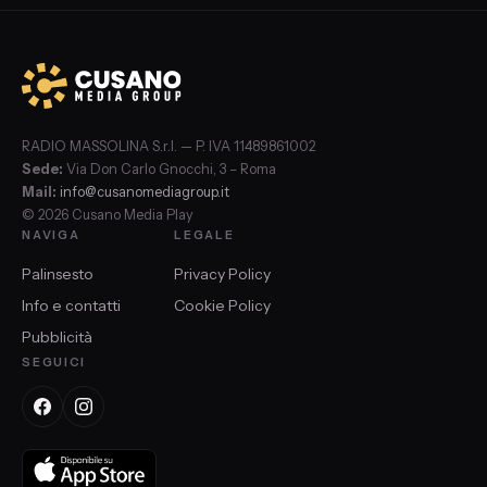
RADIO MASSOLINA S.r.l. — P. IVA 11489861002
Sede:
Via Don Carlo Gnocchi, 3 – Roma
Mail:
info@cusanomediagroup.it
© 2026 Cusano Media Play
NAVIGA
LEGALE
Palinsesto
Privacy Policy
Info e contatti
Cookie Policy
Pubblicità
SEGUICI