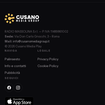
RADIO MASSOLINA S.r.l. — P. IVA 11489861002
Sede:
Via Don Carlo Gnocchi, 3 – Roma
Mail:
info@cusanomediagroup.it
© 2026 Cusano Media Play
NAVIGA
LEGALE
Palinsesto
Privacy Policy
Info e contatti
Cookie Policy
Pubblicità
SEGUICI