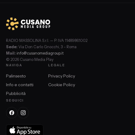
RADIO MASSOLINA S.r.l. — P. IVA 11489861002
Sede:
Via Don Carlo Gnocchi, 3 – Roma
Mail:
info@cusanomediagroup.it
© 2026 Cusano Media Play
NAVIGA
LEGALE
Palinsesto
Privacy Policy
Info e contatti
Cookie Policy
Pubblicità
SEGUICI