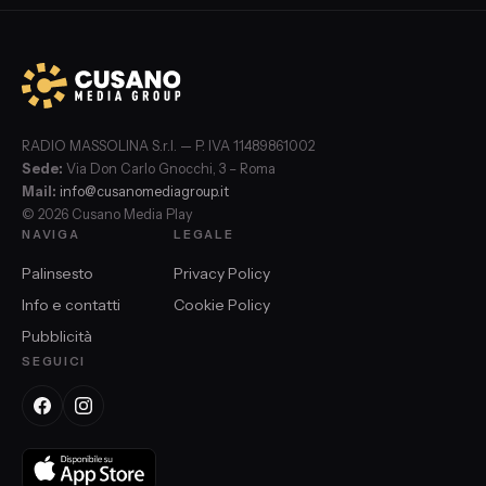
RADIO MASSOLINA S.r.l. — P. IVA 11489861002
Sede:
Via Don Carlo Gnocchi, 3 – Roma
Mail:
info@cusanomediagroup.it
© 2026 Cusano Media Play
NAVIGA
LEGALE
Palinsesto
Privacy Policy
Info e contatti
Cookie Policy
Pubblicità
SEGUICI