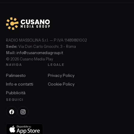
RADIO MASSOLINA S.r.l. — P. IVA 11489861002
Sede:
Via Don Carlo Gnocchi, 3 – Roma
Mail:
info@cusanomediagroup.it
© 2026 Cusano Media Play
NAVIGA
LEGALE
Palinsesto
Privacy Policy
Info e contatti
Cookie Policy
Pubblicità
SEGUICI