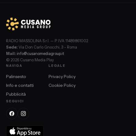
RADIO MASSOLINA S.r.l. — P. IVA 11489861002
Sede:
Via Don Carlo Gnocchi, 3 – Roma
Mail:
info@cusanomediagroup.it
© 2026 Cusano Media Play
NAVIGA
LEGALE
Palinsesto
Privacy Policy
Info e contatti
Cookie Policy
Pubblicità
SEGUICI