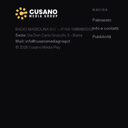
NAVIGA
Palinsesto
Info e contatti
RADIO MASSOLINA S.r.l. — P. IVA 11489861002
Sede:
Via Don Carlo Gnocchi, 3 – Roma
Pubblicità
Mail:
info@cusanomediagroup.it
© 2026 Cusano Media Play