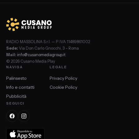
RADIO MASSOLINA S.r.l. — P. IVA 11489861002
Sede:
Via Don Carlo Gnocchi, 3 – Roma
Mail:
info@cusanomediagroup.it
© 2026 Cusano Media Play
NAVIGA
LEGALE
Palinsesto
Privacy Policy
Info e contatti
Cookie Policy
Pubblicità
SEGUICI