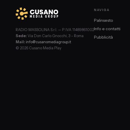
NAVIGA
Palinsesto
Info e contatti
RADIO MASSOLINA S.r.l. — P. IVA 11489861002
Sede:
Via Don Carlo Gnocchi, 3 – Roma
Pubblicità
Mail:
info@cusanomediagroup.it
© 2026 Cusano Media Play