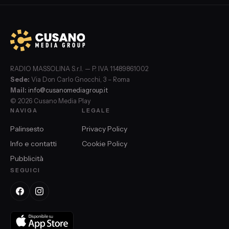
RADIO MASSOLINA S.r.l. — P. IVA 11489861002
Sede:
Via Don Carlo Gnocchi, 3 – Roma
Mail:
info@cusanomediagroup.it
© 2026 Cusano Media Play
NAVIGA
LEGALE
Palinsesto
Privacy Policy
Info e contatti
Cookie Policy
Pubblicità
SEGUICI