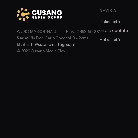
NAVIGA
Palinsesto
Info e contatti
RADIO MASSOLINA S.r.l. — P. IVA 11489861002
Sede:
Via Don Carlo Gnocchi, 3 – Roma
Pubblicità
Mail:
info@cusanomediagroup.it
© 2026 Cusano Media Play