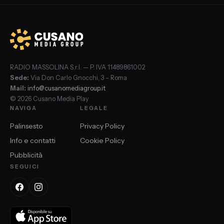
RADIO MASSOLINA S.r.l. — P. IVA 11489861002
Sede:
Via Don Carlo Gnocchi, 3 – Roma
Mail:
info@cusanomediagroup.it
© 2026 Cusano Media Play
NAVIGA
LEGALE
Palinsesto
Privacy Policy
Info e contatti
Cookie Policy
Pubblicità
SEGUICI