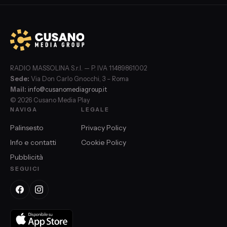
RADIO MASSOLINA S.r.l. — P. IVA 11489861002
Sede:
Via Don Carlo Gnocchi, 3 – Roma
Mail:
info@cusanomediagroup.it
© 2026 Cusano Media Play
NAVIGA
LEGALE
Palinsesto
Privacy Policy
Info e contatti
Cookie Policy
Pubblicità
SEGUICI