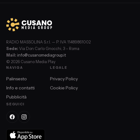
RADIO MASSOLINA S.r.l. — P. IVA 11489861002
Sede:
Via Don Carlo Gnocchi, 3 – Roma
Mail:
info@cusanomediagroup.it
© 2026 Cusano Media Play
NAVIGA
LEGALE
Palinsesto
Privacy Policy
Info e contatti
Cookie Policy
Pubblicità
SEGUICI