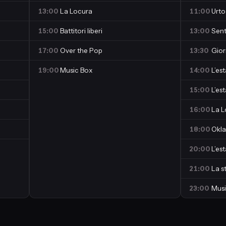
13:00
La Locura
11:00
Urto
15:00
Battitori liberi
13:00
Sent
17:00
Over the Pop
13:30
Gior
19:00
Music Box
14:00
L’es
15:00
L’es
16:00
La L
18:00
Okl
20:00
L’es
21:00
La s
23:00
Musi