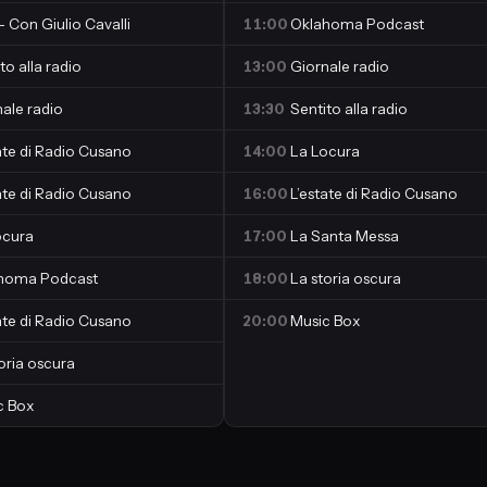
- Con Giulio Cavalli
11:00
Oklahoma Podcast
to alla radio
13:00
Giornale radio
ale radio
13:30
Sentito alla radio
ate di Radio Cusano
14:00
La Locura
ate di Radio Cusano
16:00
L’estate di Radio Cusano
ocura
17:00
La Santa Messa
homa Podcast
18:00
La storia oscura
ate di Radio Cusano
20:00
Music Box
oria oscura
c Box