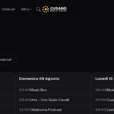
Umbria+
Altro
mbria+
Domenica 09 Agosto
Lunedì 10
00:00
Music Box
00:00
Musi
09:00
Urto - Con Giulio Cavalli
07:00
Cusa
11:00
Oklahoma Podcast
09:00
L’es