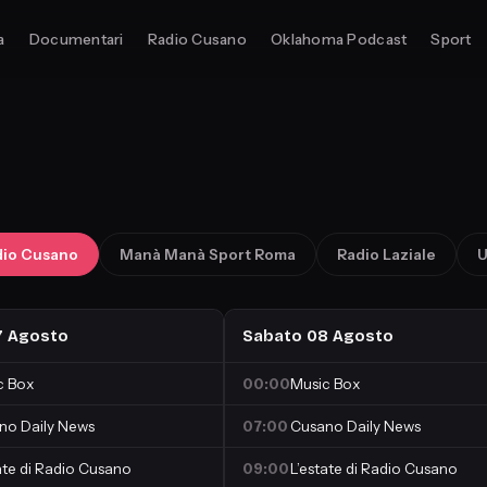
a
Documentari
Radio Cusano
Oklahoma Podcast
Sport
dio Cusano
Manà Manà Sport Roma
Radio Laziale
U
7 Agosto
Sabato 08 Agosto
c Box
00:00
Music Box
no Daily News
07:00
Cusano Daily News
ate di Radio Cusano
09:00
L’estate di Radio Cusano