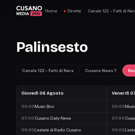
Home
Dirette
Canale 122 – Fatti di Ner
Palinsesto
Canale 122 – Fatti di Nera
Cusano News 7
Ra
Giovedì 06 Agosto
Venerdì 0
00:00
Music Box
00:00
Musi
07:00
Cusano Daily News
07:00
Cusa
09:00
L’estate di Radio Cusano
09:00
L’est