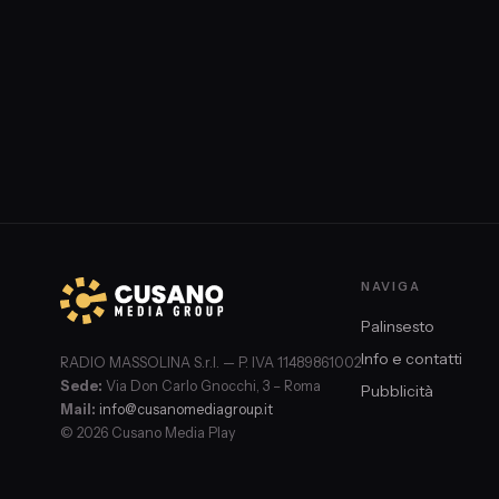
Federica D'Alessio. Anna Paola Lacatena, sociologa (Societ
delle Tossicodipendenze). Federica D'Alessio, giornalista e 
di Kritica. Veronica Gennari da Parigi · Francesco 
NAVIGA
Palinsesto
Info e contatti
RADIO MASSOLINA S.r.l. — P. IVA 11489861002
Sede:
Via Don Carlo Gnocchi, 3 – Roma
Pubblicità
Mail:
info@cusanomediagroup.it
© 2026 Cusano Media Play